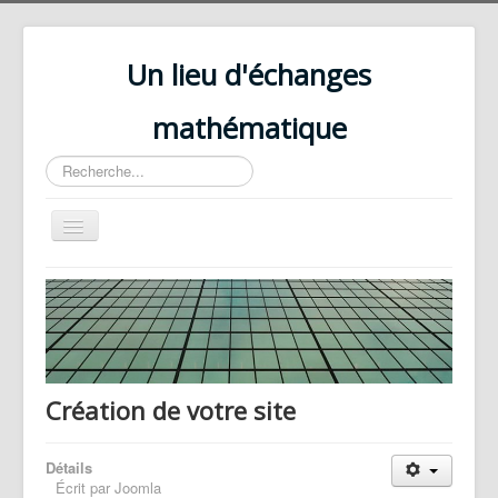
Un lieu d'échanges
mathématique
Rechercher
Basculer
la
navigation
Accueil
billard
Création de votre site
Détails
Écrit par
Joomla